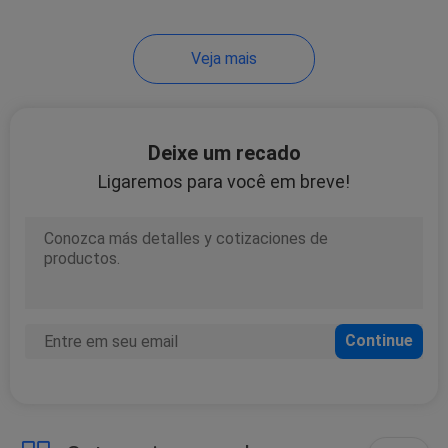
21
Veja mais
Condicionador de ar
de VRF
Deixe um recado
Ligaremos para você em breve!
10
refrigerador de
refrigeração água
do rolo