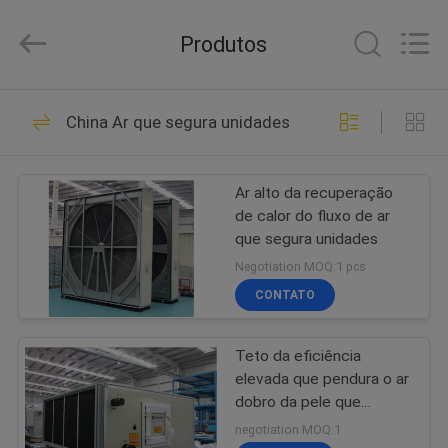
modular
de
refrigeração
Produtos
ar
fornecedor.
Copyright
©
2015
CASA
38
-
2023
China Ar que segura unidades
ekhvacsystems.com.
Refrigerador
All
Rights
PRODUTOS
Reserved.
modular de
Ar alto da recuperação
de calor do fluxo de ar
refrigeração ar
SOBRE
que segura unidades
NÓS
Negotiation MOQ:1 pcs
CONTATO
35
EXCURSÃO
Refrigerador de
Teto da eficiência
DA
elevada que pendura o ar
FÁBRICA
refrigeração ar do
dobro da pele que
segura a unidade 12-
negotiation MOQ:1
parafuso