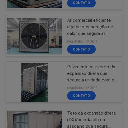
754KW
CONTROLE
CONTATO
DA
Ar comercial eficiente
QUALIDADE
25
alto da recuperação de
calor que segura as
Ar que segura
CONTACTE-
unidades 150-
negotiation MOQ:1
unidades
15000m3/h
NOS
CONTATO
Pavimente o ar ereto da
PEÇA
expansão direta que
UMAS
segura a unidade com o
28
condensador 30000-
CITAÇÕES
negotiation MOQ:1
60000m3h
condicionador de ar
CONTATO
COMPANY
da precisão
Teto da expansão direta
NEWS
(DX)/ar estando do
assoalho que segura